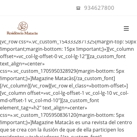
934627800
[vc_row css=».vc_custom_1543332871325{margin-top: 50px
!important;margin-bottom: 15px !important;}»][vc_column
offset=»vc_col-lg-offset-0 vc_col-lg-12″][za_custom_font
text_align=»center»
css=».vc_custom_1705950328929{margin-bottom: 5px
!important;}»]Magazine Matacàs[/za_custom_font]
[/vc_column][/vc_row][vc_row el_class=»bottom-offset»]
[vc_column offset=»vc_col-lg-offset-1 vc_col-lg-10 vc_col-
md-offset-1 vc_col-md-10″][za_custom_font
element_tag=»h2″ text_align=»center»
css=».vc_custom_1705950836120{margin-bottom: 5px
!important;}»]Magazine Matacàs es una revista del centro
que se crea con la ilusión de que de ella participen los