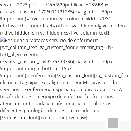
verano-2023.pdf|title:Ver%20publicaci%C3%B3n»
css=».vc_custom_1706011121235{margin-top: 30px
!important;}»][/vc_column][vc_column width=»1/3″
el_class=»bottom-offset» offset=»vc_hidden-lg vc_hidden-
md vc_hidden-sm vc_hidden-xs»][vc_column_text]
[/vc_column_text][za_custom_font element_tag=»h3″
text_align=»center»
css=».vc_custom_1543576238796{margin-top: 30px
!important;margin-bottom: 15px
!important;}»]Enfermería[/za_custom_font][za_custom_font
element_tag=»p» text_align=»center»]Matacàs brinda
servicios de enfermería especializada para cada caso. A
través de nuestro equipo de enfermería ofrecemos
atención continuada y profesional, y control de las
diferentes patologías de nuestros residentes.
[/za_custom_font][/vc_column][/vc_row]