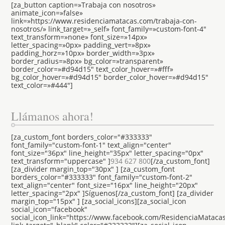
[za_button caption=»Trabaja con nosotros»
animate_icon=»false»
link=»https://www.residenciamatacas.com/trabaja-con-
nosotros/» link_target=»_self» font_family=»custom-font-4″
text_transform=»none» font_size=»14px»
letter_spacing=»0px» padding_vert=»8px»
padding_horz=»10px» border_width=»3px»
border_radius=»8px» bg_color=»transparent»
border_color=»#d94d15″ text_color_hover=»#fff»
bg_color_hover=»#d94d15″ border_color_hover=»#d94d15″
text_color=»#444″]
Llámanos ahora!
[za_custom_font borders_color="#333333"
font_family="custom-font-1" text_align="center"
font_size="36px" line_height="35px" letter_spacing="0px"
text_transform="uppercase" ]
934 627 800
[/za_custom_font]
[za_divider margin_top="30px" ] [za_custom_font
borders_color="#333333" font_family="custom-font-2"
text_align="center" font_size="16px" line_height="20px"
letter_spacing="2px" ]Síguenos[/za_custom_font] [za_divider
margin_top="15px" ] [za_social_icons][za_social_icon
social_icon="facebook"
social_icon_link="https://www.facebook.com/ResidenciaMataca