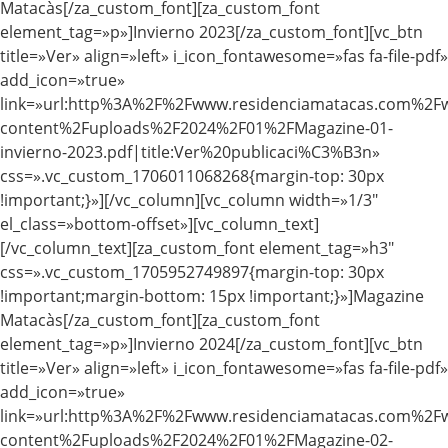
Matacàs[/za_custom_font][za_custom_font
element_tag=»p»]Invierno 2023[/za_custom_font][vc_btn
title=»Ver» align=»left» i_icon_fontawesome=»fas fa-file-pdf»
add_icon=»true»
link=»url:http%3A%2F%2Fwww.residenciamatacas.com%2F
content%2Fuploads%2F2024%2F01%2FMagazine-01-
invierno-2023.pdf|title:Ver%20publicaci%C3%B3n»
css=».vc_custom_1706011068268{margin-top: 30px
!important;}»][/vc_column][vc_column width=»1/3″
el_class=»bottom-offset»][vc_column_text]
[/vc_column_text][za_custom_font element_tag=»h3″
css=».vc_custom_1705952749897{margin-top: 30px
!important;margin-bottom: 15px !important;}»]Magazine
Matacàs[/za_custom_font][za_custom_font
element_tag=»p»]Invierno 2024[/za_custom_font][vc_btn
title=»Ver» align=»left» i_icon_fontawesome=»fas fa-file-pdf»
add_icon=»true»
link=»url:http%3A%2F%2Fwww.residenciamatacas.com%2F
content%2Fuploads%2F2024%2F01%2FMagazine-02-