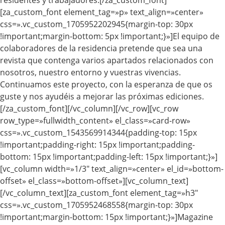
residentes y trabajadores.[/za_custom_font]
[za_custom_font element_tag=»p» text_align=»center»
css=».vc_custom_1705952202945{margin-top: 30px
!important;margin-bottom: 5px !important;}»]El equipo de
colaboradores de la residencia pretende que sea una
revista que contenga varios apartados relacionados con
nosotros, nuestro entorno y vuestras vivencias.
Continuamos este proyecto, con la esperanza de que os
guste y nos ayudéis a mejorar las próximas ediciones.
[/za_custom_font][/vc_column][/vc_row][vc_row
row_type=»fullwidth_content» el_class=»card-row»
css=».vc_custom_1543569914344{padding-top: 15px
!important;padding-right: 15px !important;padding-
bottom: 15px !important;padding-left: 15px !important;}»]
[vc_column width=»1/3″ text_align=»center» el_id=»bottom-
offset» el_class=»bottom-offset»][vc_column_text]
[/vc_column_text][za_custom_font element_tag=»h3″
css=».vc_custom_1705952468558{margin-top: 30px
!important;margin-bottom: 15px !important;}»]Magazine