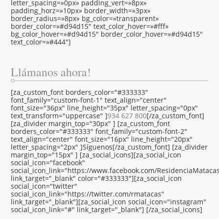
letter_spacing=»0px» padding_vert=»8px»
padding_horz=»10px» border_width=»3px»
border_radius=»8px» bg_color=»transparent»
border_color=»#d94d15″ text_color_hover=»#fff»
bg_color_hover=»#d94d15″ border_color_hover=»#d94d15″
text_color=»#444″]
Llámanos ahora!
[za_custom_font borders_color="#333333"
font_family="custom-font-1" text_align="center"
font_size="36px" line_height="35px" letter_spacing="0px"
text_transform="uppercase" ]
934 627 800
[/za_custom_font]
[za_divider margin_top="30px" ] [za_custom_font
borders_color="#333333" font_family="custom-font-2"
text_align="center" font_size="16px" line_height="20px"
letter_spacing="2px" ]Síguenos[/za_custom_font] [za_divider
margin_top="15px" ] [za_social_icons][za_social_icon
social_icon="facebook"
social_icon_link="https://www.facebook.com/ResidenciaMataca
link_target="_blank" color="#333333"][za_social_icon
social_icon="twitter"
social_icon_link="https://twitter.com/rmatacas"
link_target="_blank"][za_social_icon social_icon="instagram"
social_icon_link="#" link_target="_blank"] [/za_social_icons]