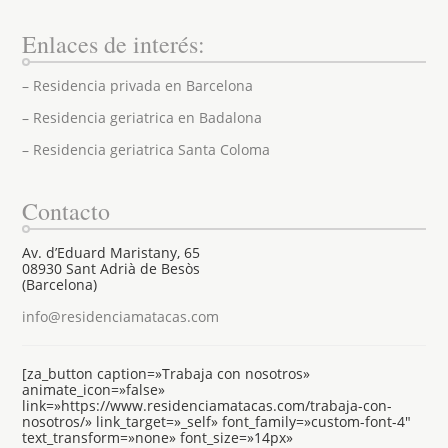
Enlaces de interés:
– Residencia privada en Barcelona
– Residencia geriatrica en Badalona
– Residencia geriatrica Santa Coloma
Contacto
Av. d’Eduard Maristany, 65
08930 Sant Adrià de Besòs
(Barcelona)
info@residenciamatacas.com
[za_button caption=»Trabaja con nosotros»
animate_icon=»false»
link=»https://www.residenciamatacas.com/trabaja-con-
nosotros/» link_target=»_self» font_family=»custom-font-4″
text_transform=»none» font_size=»14px»