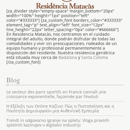
[za_divider style="empty-space" margin_bottom="20px"
width="100%" height="1px" position="left"
color="#333333"] [za_custom_font borders_color="#333333"
element_tag="p" text_align="left" font_size="12px"
line_height="22px" letter_spacing="0px" color="#666666"]
En Residencia Matacàs, nos centramos en el cuidado
integral del adulto, donde podrán disfrutar de todas las
comodidades y vivir sin preocupaciones, rodeados de un
equipo humano y profesional permanentemente a
disposición del residente. Nuestra residencia geriátrica
está situada muy cerca de
Badalona
y
Santa Coloma
[/za_custom_font]
Blog
Le secteur des paris sportifs en France connaît une
croissance exponentielle, façonnée par l’évoluti
Η Εξέλιξη των Online Καζίνο: Πώς η Πιστοποίηση και η
Ποιότητα Δημιουργούν μια Αυθεντική Εμπειρία
Trendi in odgovorno igranje na spletu: Vloga pravnih
spletnih kazinojev v digitalni industriji